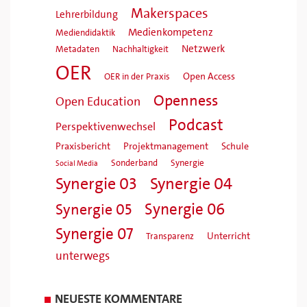
Makerspaces
Lehrerbildung
Medienkompetenz
Mediendidaktik
Netzwerk
Metadaten
Nachhaltigkeit
OER
Open Access
OER in der Praxis
Openness
Open Education
Podcast
Perspektivenwechsel
Praxisbericht
Projektmanagement
Schule
Sonderband
Synergie
Social Media
Synergie 04
Synergie 03
Synergie 06
Synergie 05
Synergie 07
Unterricht
Transparenz
unterwegs
NEUESTE KOMMENTARE