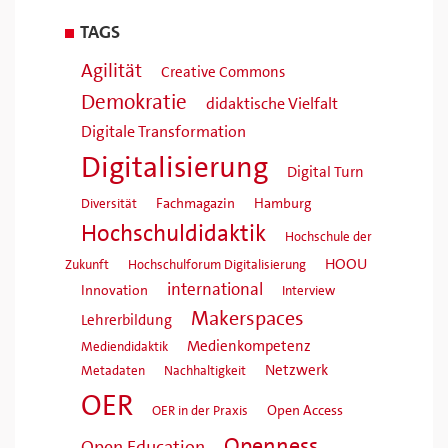
TAGS
Agilität
Creative Commons
Demokratie
didaktische Vielfalt
Digitale Transformation
Digitalisierung
Digital Turn
Fachmagazin
Hamburg
Diversität
Hochschuldidaktik
Hochschule der
HOOU
Zukunft
Hochschulforum Digitalisierung
international
Innovation
Interview
Makerspaces
Lehrerbildung
Medienkompetenz
Mediendidaktik
Netzwerk
Metadaten
Nachhaltigkeit
OER
Open Access
OER in der Praxis
Openness
Open Education