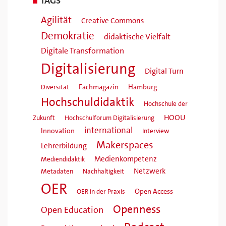
TAGS
Agilität
Creative Commons
Demokratie
didaktische Vielfalt
Digitale Transformation
Digitalisierung
Digital Turn
Fachmagazin
Hamburg
Diversität
Hochschuldidaktik
Hochschule der
HOOU
Zukunft
Hochschulforum Digitalisierung
international
Innovation
Interview
Makerspaces
Lehrerbildung
Medienkompetenz
Mediendidaktik
Netzwerk
Metadaten
Nachhaltigkeit
OER
Open Access
OER in der Praxis
Openness
Open Education